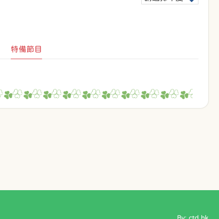
特備節目
By: ctd.hk