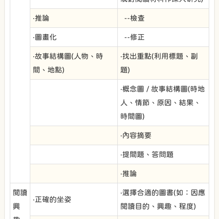
‧推論
--檢查
‧圖畫化
--修正
‧故事結構圖(人物、時
‧找出重點(利用標題、副
間、地點)
題)
‧概念圖 / 故事結構圖(時地
人、情節、原因、結果、
時間圖)
‧內容摘要
‧提間題、答問題
‧推論
閱讀
‧選擇合適的圖書(如：因應
‧正確的坐姿
興
閱讀目的、興趣、程度)