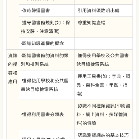
‧依時歸還圖書
‧引用資料須註明出處
‧遵守圖書館規則(如：保
‧尊重知識產權
持安靜、注意清潔)
‧認識知識產權的概念
資訊
‧認識圖書館的資料的類
‧懂得使用學校及公共圖書
的搜
別和排列系統
館目錄檢索系統
尋和
‧運用工具書(如：字典、詞
‧懂得使用學校和公共圖
應用
典、百科全書、年鑑、指
書館目錄檢索系統
南)
‧認識不同種類資訊(印刷資
‧懂得利用圖書分類表
料、網上資料、多媒體資
料)的性質
‧認識瀏覽網站的基本技巧