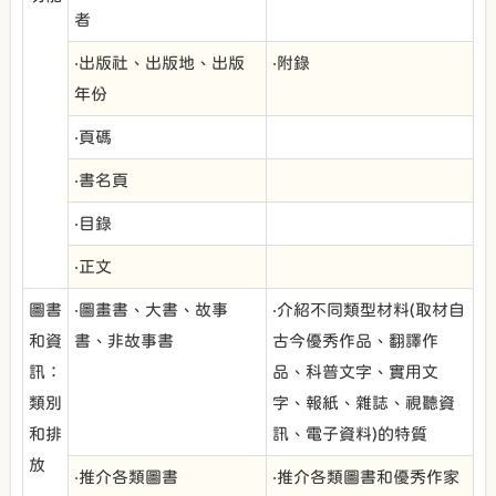
者
‧出版社、出版地、出版
‧附錄
年份
‧頁碼
‧書名頁
‧目錄
‧正文
圖書
‧圖畫書、大書、故事
‧介紹不同類型材料(取材自
和資
書、非故事書
古今優秀作品、翻譯作
訊：
品、科普文字、實用文
類別
字、報紙、雜誌、視聽資
和排
訊、電子資料)的特質
放
‧推介各類圖書
‧推介各類圖書和優秀作家