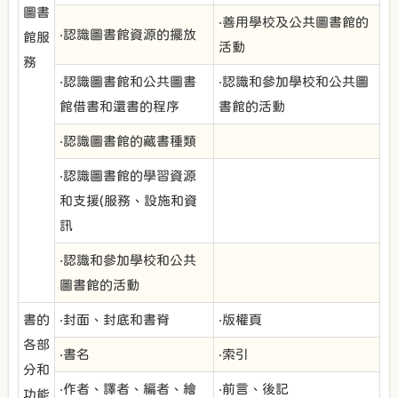
圖書
‧善用學校及公共圖書館的
‧認識圖書館資源的擺放
館服
活動
務
‧認識圖書館和公共圖書
‧認識和參加學校和公共圖
館借書和還書的程序
書館的活動
‧認識圖書館的藏書種類
‧認識圖書館的學習資源
和支援(服務、設施和資
訊
‧認識和參加學校和公共
圖書館的活動
書的
‧封面、封底和書脊
‧版權頁
各部
‧書名
‧索引
分和
‧作者、譯者、編者、繪
‧前言、後記
功能