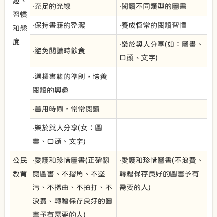
趣、
‧充足的光線
‧閱讀不同類型的圖書
習慣
‧保持書籍的整潔
‧養成恆常的閱讀習懌
和態
度
‧樂於與人分享(如：圖畫、
‧避免閱讀時飲食
口頭、文字)
‧選擇書籍的準則，培養
閱讀的興趣
‧善用時間，常常閱讀
‧樂於與人分享(女：圖
畫、口頭、文字)
公民
‧愛護和珍惜圖書(正確翻
‧愛護和珍惜圖書(不浪費、
教育
閱圖書、不摺角、不塗
轉贈保存良好的圖書予有
污、不摺曲、不拍打、不
需要的人)
浪費、轉贈保存良好的圖
書予有需要的人)