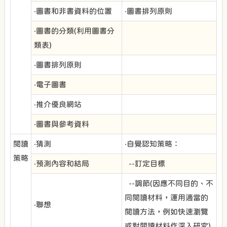
‧圖書和非書資料的位置
‧圖書排列原則
‧圖書的分類(利用圖書分
類表)
‧圖書排列原則
‧電子圖書
‧推介優良網站
‧圖書與參考資料
閱讀
‧猜測
‧自覺認知策略：
策略
‧預測內容和結局
--訂定目標
--調節(因應不同目的、不
同閱讀材料，運用適當的
‧聯想
閱讀方法，例如快速瀏覽
或對閱讀材料作深入研究)