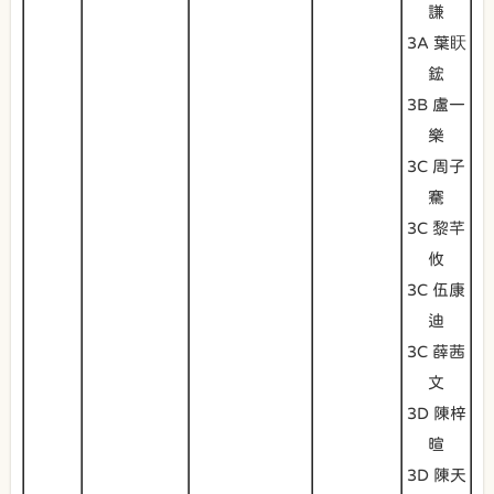
謙
3A 葉䀖
鋐
3B 盧一
樂
3C 周子
騫
3C 黎芊
攸
3C 伍康
迪
3C 薛茜
文
3D 陳梓
暄
3D 陳天