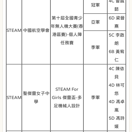
4C 曾誠
冠軍
懿
第十屆全國青少
6D 梁晉
亞軍
年無人機大賽(香
熹
STEAM
中國航空學會
港區賽)-個人障
5C 李啟
任務賽
朗
季軍
6B 黃宥
仁
4C 陳依
貝
4D 林可
STEAM For
聖傑靈女子中
悠
STEAM
Girls 傑靈盃-多
季軍
學
4D 馮卓
足機械人設計
嵐
5D 馮詩
媛