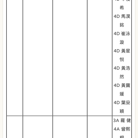
希
4D 馬淏
銘
4D 崔泳
漩
4D 黃星
悦
4D 黃浩
然
4D 黃寶
媛
4D 葉燊
穎
3A 羅 健
4A 曾熙
桐