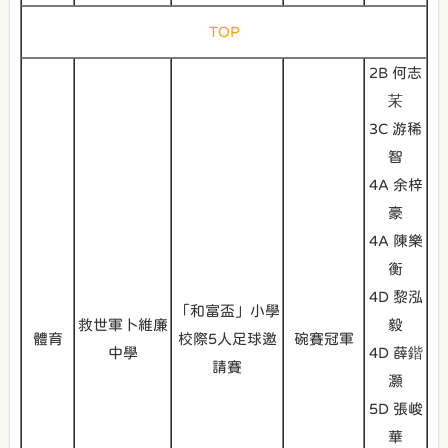
TOP
2B 何志
䒩
3C 游稀
智
4A 余梓
豪
4A 陳樂
衡
4D 黎泓
「和富盃」小學
救世軍卜維廉
毅
體育
校際5人足球邀
碗賽冠軍
中學
4D 薛鍇
請賽
灝
5D 張峻
華