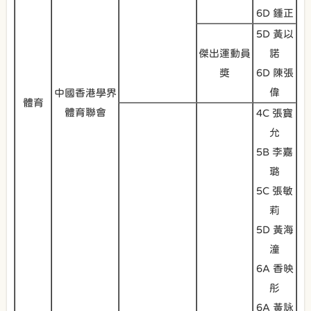
6D 鍾正
5D 黃以
傑出運動員
諾
獎
6D 陳張
偉
中國香港學界
體育
體育聯會
4C 張寶
允
5B 李嘉
璐
5C 張敏
莉
5D 黃海
潼
6A 香映
彤
6A 黃詠