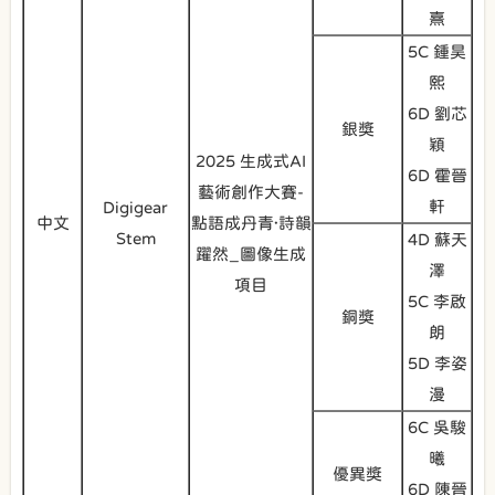
熹
5C 鍾昊
熙
6D 劉芯
銀獎
穎
2025 生成式AI
6D 霍晉
藝術創作大賽-
軒
Digigear
中文
點語成丹青·詩韻
Stem
4D 蘇天
躍然_圖像生成
澤
項目
5C 李啟
銅獎
朗
5D 李姿
漫
6C 吳駿
曦
優異獎
6D 陳晉