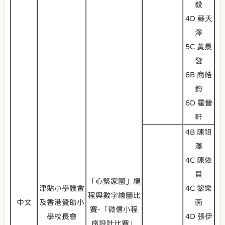
毅
4D 蘇天
澤
5C 黃景
發
6B 商皓
鈞
6D 霍晉
軒
4B 陳祖
澤
4C 陳依
貝
「心繫家國」編
津貼小學議會
4C 黎樂
程與數字繪圖比
中文
及香港資助小
茵
賽-「微信小程
學校長會
4D 張伊
序設計比賽」