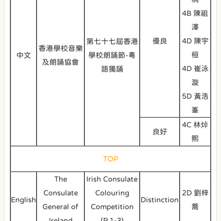
4B 陳祖
澤
優良
4D 陳宇
第七十七屆香港
香港學校音樂
桓
中文
學校朗誦節-粵
及朗誦協會
4D 崔泳
語獨誦
漩
5D 黃浩
峯
4C 林焯
良好
熙
TOP
The
Irish Consulate
Consulate
Colouring
2D 劉梓
English
Distinction
General of
Competition
喬
Ireland
(P.1-3)