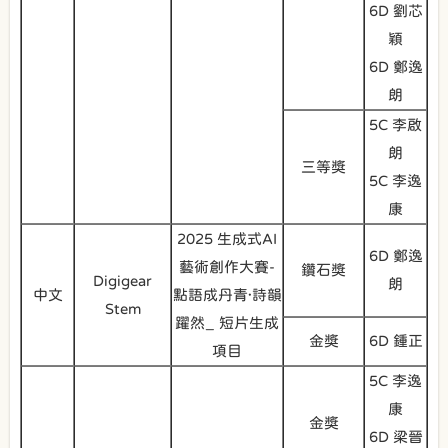
6D 劉芯
穎
6D 鄭逸
朗
5C 李啟
朗
三等獎
5C 李逸
康
2025 生成式AI
6D 鄭逸
藝術創作大賽-
鑽石獎
Digigear
朗
中文
點語成丹青·詩韻
Stem
躍然_ 短片生成
金獎
6D 鍾正
項目
5C 李逸
康
金獎
6D 梁晉