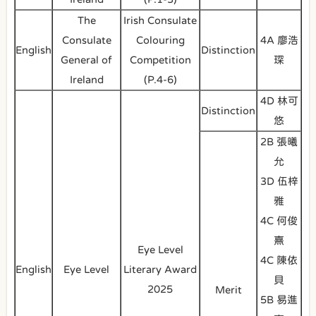
The
Irish Consulate
Consulate
Colouring
4A 廖浩
English
Distinction
General of
Competition
琛
Ireland
(P.4-6)
4D 林可
Distinction
悠
2B 張曦
允
3D 伍梓
雅
4C 何俊
熹
Eye Level
4C 陳依
English
Eye Level
Literary Award
貝
2025
Merit
5B 易進