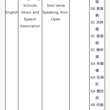
城
Schools
Solo Verse
5B 易進
English
Music and
Speaking, Non-
熹
Speech
Open
5C 洪詩
Association
雅
5C 梁菀
棋
5C 楊梓
健
6A 林駿
曦
6A 伍靖
彤
6A 魏欣
然
6B 何婉