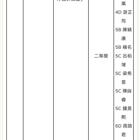
嵐
4D 游芷
筠
5B 陳穎
康
5B 楊名
二等獎
5C 呂柏
增
5C 梁希
言
5C 陳鎵
睿
5C 鍾昊
熙
6D 周語
君