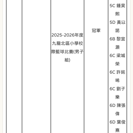
5C 鍾昊
熙
5D 黃以
冠軍
諾
2025-2026年度
6B 黎宜
九龍北區小學校
灝
際籃球比賽(男子
6C 梁城
組)
榮
6C 許銘
晞
6C 劉子
樂
6D 陳張
偉
6D 葉俊
熹