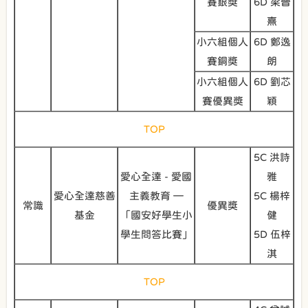
賽銀獎
6D 梁晉
熹
小六組個人
6D 鄭逸
賽銅獎
朗
小六組個人
6D 劉芯
賽優異獎
穎
TOP
5C 洪詩
愛心全達 - 愛國
雅
愛心全達慈善
主義教育 —
5C 楊梓
常識
優異獎
基金
「國安好學生小
健
學生問答比賽」
5D 伍梓
淇
TOP