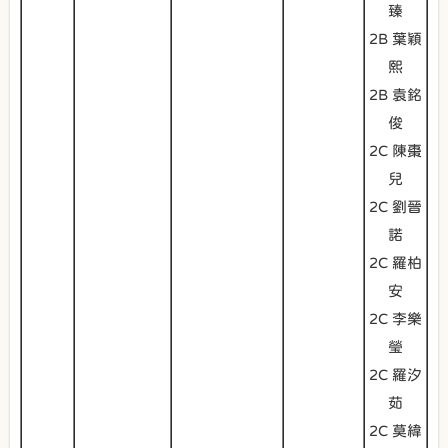
臻
2B 葉穎
熙
2B 袁銘
俊
2C 陳棗
兒
2C 劉晉
諾
2C 羅柏
安
2C 李樂
瑩
2C 羅汐
茹
2C 莫緯