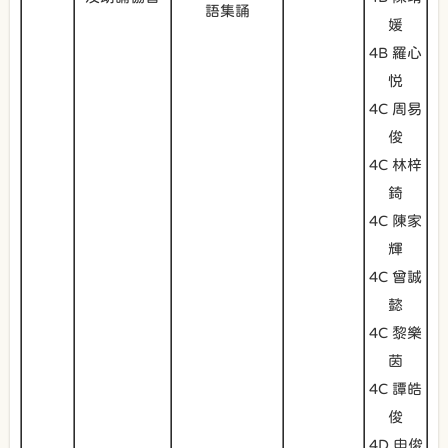
語集誦
媛
4B 羅心
悦
4C 周易
俊
4C 林梓
錡
4C 陳家
輝
4C 曾誠
懿
4C 黎樂
茵
4C 譚皓
俊
4D 申俊