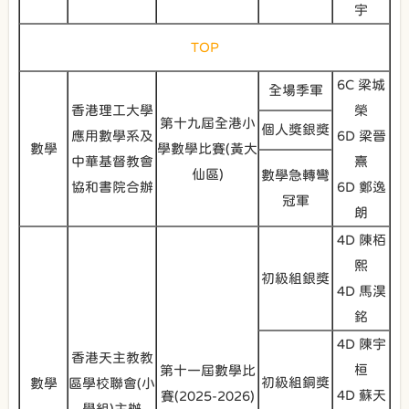
宇
TOP
6C 梁城
全場季軍
香港理工大學
榮
第十九屆全港小
個人獎銀獎
應用數學系及
6D 梁晉
數學
學數學比賽(黃大
中華基督教會
熹
仙區)
數學急轉彎
協和書院合辦
6D 鄭逸
冠軍
朗
4D 陳栢
熙
初級組銀獎
4D 馬淏
銘
4D 陳宇
香港天主教教
桓
第十一屆數學比
初級組銅獎
數學
區學校聯會(小
4D 蘇天
賽(2025-2026)
學組)主辦