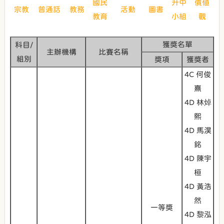
國民
升中
價值
宗教
普通話
教務
活動
圖書
教育
小組
觀
獲獎名單
科目/
主辦機構
比賽名稱
組別
獎項
獲獎者
4C 何俊
熹
4D 林焯
熙
4D 馬淏
銘
4D 陳宇
桓
4D 黃浩
然
一等獎
4D 黎泓