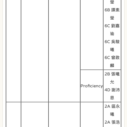
瑩
6B 譚素
瑩
6C 劉嘉
瑜
6C 吳駿
曦
6C 曾啟
麟
2B 張曦
允
Proficiency
4D 謝沛
恩
2A 區永
曦
2A 張浩