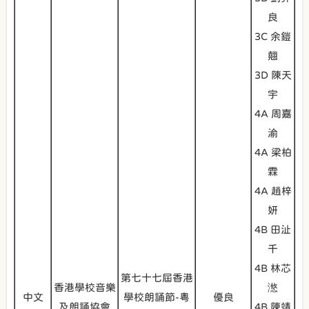
良
3C 余鎧
翹
3D 陳天
宇
4A 周嘉
渝
4A 梁柏
霖
4A 趙梓
妍
4B 田沚
千
4B 林芯
第七十七屆香港
香港學校音樂
滺
中文
學校朗誦節-粵
優良
及朗誦協會
4B 陳靖