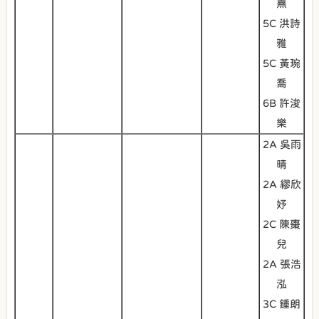
熹
5C 洪詩
雅
5C 黃琬
喬
6B 許浚
樂
2A 吳雨
晴
2A 繆欣
妤
2C 陳棗
兒
2A 張浩
泓
3C 鍾朗