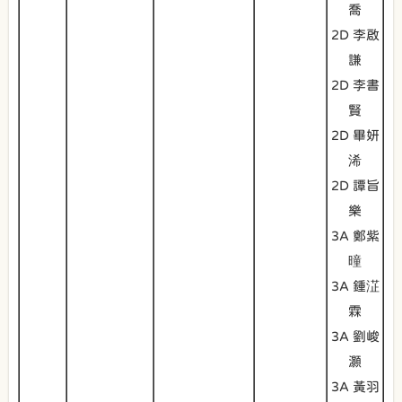
喬
2D 李啟
謙
2D 李書
賢
2D 畢妍
浠
2D 譚旨
樂
3A 鄭紫
曈
3A 鍾淽
霖
3A 劉峻
灝
3A 黃羽