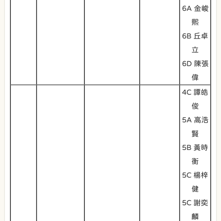
6A 金峻
熙
6B 丘卓
立
6D 陳張
偉
4C 譚皓
俊
5A 高浩
賢
5B 黃時
衡
5C 楊梓
健
5C 謝奕
麟