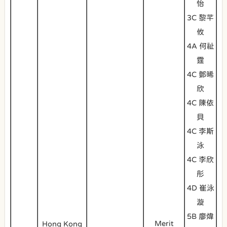
怡
3C 黎芊
攸
4A 何祉
霆
4C 鄧晞
欣
4C 陳依
貝
4C 李斯
泳
4C 李欣
彤
4D 崔泳
漩
5B 廖煒
Merit
Hong Kong