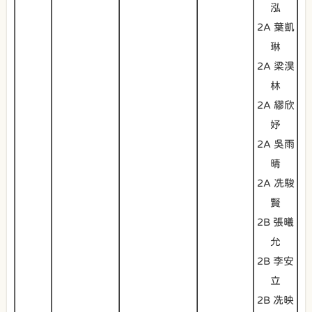
泓
2A 葉凱
琳
2A 梁淏
林
2A 繆欣
妤
2A 吳雨
晴
2A 冼駿
賢
2B 張曦
允
2B 李安
立
2B 冼映