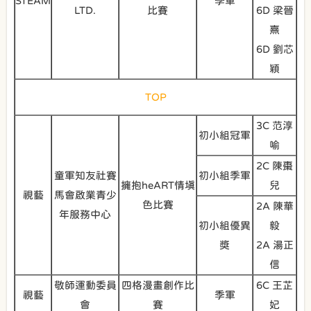
STEAM
季軍
LTD.
比賽
6D 梁晉
熹
6D 劉芯
穎
TOP
3C 范淳
初小組冠軍
喻
2C 陳棗
童軍知友社賽
初小組季軍
擁抱heART情填
兒
視藝
馬會啟業青少
色比賽
2A 陳華
年服務中心
初小組優異
毅
獎
2A 湯正
信
敬師運動委員
四格漫畫創作比
6C 王芷
視藝
季軍
會
賽
妃