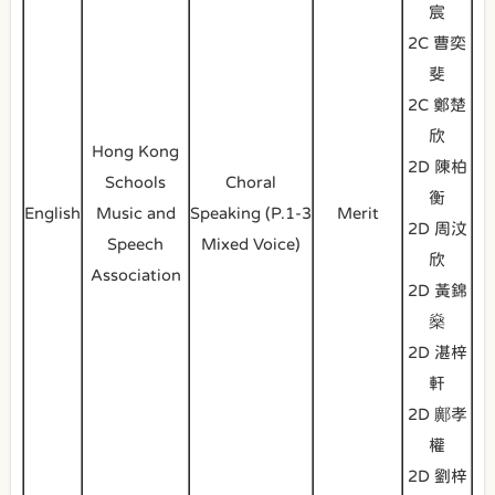
宸
2C 曹奕
斐
2C 鄭楚
欣
Hong Kong
2D 陳柏
Schools
Choral
衡
English
Music and
Speaking (P.1-3
Merit
2D 周汶
Speech
Mixed Voice)
欣
Association
2D 黃錦
燊
2D 湛梓
軒
2D 鄺孝
權
2D 劉梓