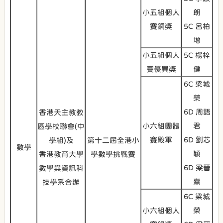
小五組個人
朗
賽銅獎
5C 呂柏
增
小五組個人
5C 楊梓
賽優異獎
健
6C 梁城
榮
6D 周語
香港天主教教
小六組團體
君
區學校聯會(中
賽殿軍
6D 劉芯
學組)及
第十二屆全港小
數學
穎
香港教育大學
學數學挑戰賽
6D 梁晉
數學與資訊科
熹
技學系合辦
6C 梁城
小六組個人
榮