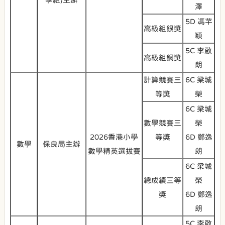
澤
5D 馮芊
高級組銀獎
穎
5C 李啟
高級組銅獎
朗
計算競賽三
6C 梁城
等奬
榮
6C 梁城
數學競賽三
榮
2026香港小學
等奬
6D 鄭逸
數學
保良局主辦
數學精英選拔賽
朗
6C 梁城
總成績三等
榮
獎
6D 鄭逸
朗
5C 李啟