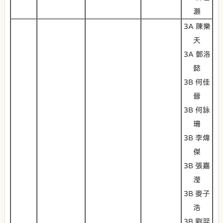
灝
3A 陳樂
天
3A 鄧洛
懿
3B 何佳
晉
3B 何詠
珊
3B 李煒
傑
3B 張嘉
瀅
3B 麥子
浩
3B 劉羿