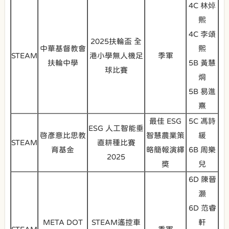
4C 林焯
熙
4C 李頌
2025扶輪盃 全
中華基督教會
熙
STEAM
港小學無人機足
季軍
扶輪中學
5B 黃慧
球比賽
烔
5B 易進
熹
最佳 ESG
5C 馮詩
ESG 人工智能垂
啓彥意比思教
智慧農業策
緩
STEAM
直耕種比賽
育基金
略簡報演繹
6B 周樂
2025
奬
兒
6D 陳晉
灝
6D 范睿
META DOT
STEAM遙控車
軒