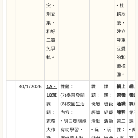
突，
• 杜
別交
絕欺
集，
凌，
和好
建立
三寶
尊重
免爭
互愛
執。
的和
諧校
園。
30/1/2026
1A、
課題：
課
課
網上
網
1B班
(7)學習發問
題：
題：
禁毒
毒
課
(8)校園生活
班級
班級
通識
課
題：
內容：
經營
經營
課程
第
家務
• 明白發問能
活動
活動
第三
課
大作
有助學習，
• 玩
• 玩
課：
• 