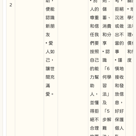
助，
• 別
則：
考，
關
2
便能
人的
儲
拒絕
• 
認識
尊重
蓄、
沉迷
學
新朋
和信
消費
或做
法
友
任我
和分
出不
理
• 愛
們要
享
當的
價
人如
按照
• 認
事
和
己，
自己
識
• 謹
度
讓世
的能
「6
慎地
間充
力幫
何學
接收
滿
助
習
和發
愛。
人，
法」
放信
並懂
及
息，
得拒
「5
好好
絕不
步解
保護
合理
難
個人