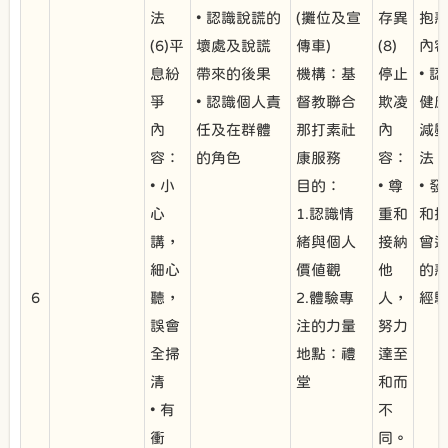
法
• 認識說謊的
(攤位及宣
存異
抱
(6)平
壞處及說謊
傳車)
(8)
內
息紛
帶來的後果
機構：基
停止
• 
爭
• 認識個人責
督教聯合
欺凌
健
內
任及在群體
那打素社
內
減
容：
的角色
康服務
容：
法
• 小
目的：
• 尊
• 
心
1.認識情
重和
和
講，
緒與個人
接納
曾
細心
價值觀
他
的
6
聽，
2.體驗專
人，
經
誤會
注的力量
努力
全掃
地點：禮
達至
清
堂
和而
• 有
不
衝
同。