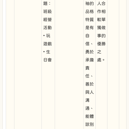
題：
袖的
人合
班級
品格
作相
經營
特質
較單
活動
是有
獨做
• 玩
自
事的
遊戲
信、
優勝
• 生
勇於
之
日會
承擔
處。
責
任、
善於
與人
溝
通、
能體
諒別