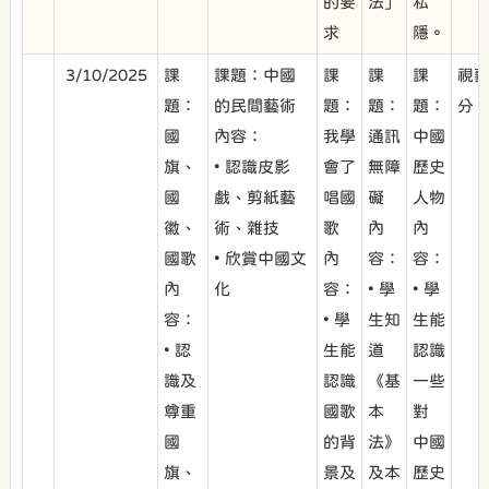
的要
法」
私
求
隱。
3/10/2025
課
課題：中國
課
課
課
視
題：
的民間藝術
題：
題：
題：
分
國
內容：
我學
通訊
中國
旗、
• 認識皮影
會了
無障
歷史
國
戲、剪紙藝
唱國
礙
人物
徽、
術、雜技
歌
內
內
國歌
• 欣賞中國文
內
容：
容：
內
化
容：
• 學
• 學
容：
• 學
生知
生能
• 認
生能
道
認識
識及
認識
《基
一些
尊重
國歌
本
對
國
的背
法》
中國
旗、
景及
及本
歷史