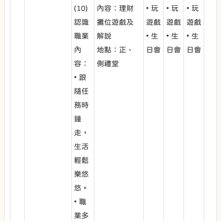
(10)
內容：理財
• 玩
• 玩
• 玩
認識
攤位遊戲及
遊戲
遊戲
遊戲
職業
解說
• 生
• 生
• 生
內
地點：正、
日會
日會
日會
容：
側禮堂
• 跟
隨任
務時
鐘
走，
生活
輕鬆
樂悠
悠。
• 職
業多