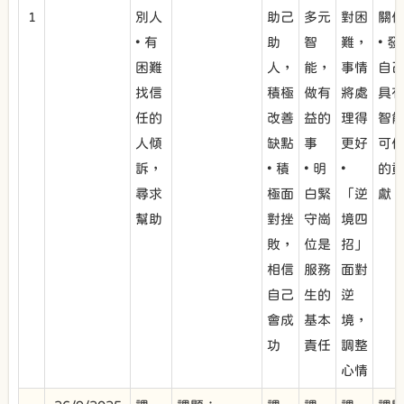
1
別人
助己
多元
對困
關
• 有
助
智
難，
• 
困難
人，
能，
事情
自
找信
積極
做有
將處
具
任的
改善
益的
理得
智
人傾
缺點
事
更好
可
訴，
• 積
• 明
•
的
尋求
極面
白緊
「逆
獻
幫助
對挫
守崗
境四
敗，
位是
招」
相信
服務
面對
自己
生的
逆
會成
基本
境，
功
責任
調整
心情