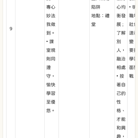
專心
陷阱
心均
• 
妙法
地點：禮
衡發
職
我做
堂
展 ;
社
9
到。
了解
速
• 課
別
變
室規
人，
要
則同
融洽
學
遵
相處
面
守，
• 按
戰
愉快
著自
學習
己的
至優
性
悠。
格、
才能
和興
趣，