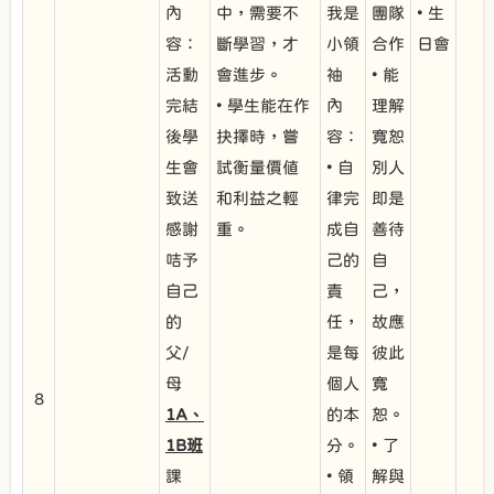
內
中，需要不
我是
團隊
• 生
容：
斷學習，才
小領
合作
日會
活動
會進步。
袖
• 能
完結
• 學生能在作
內
理解
後學
抉擇時，嘗
容：
寬恕
生會
試衡量價值
• 自
別人
致送
和利益之輕
律完
即是
感謝
重。
成自
善待
咭予
己的
自
自己
責
己，
的
任，
故應
父/
是每
彼此
母
個人
寬
8
1A、
的本
恕。
1B班
分。
• 了
課
• 領
解與