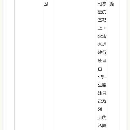
因
相尊
操
重的
基礎
上，
合法
合理
地行
使自
由
• 學
生關
注自
己及
別
人的
私隱