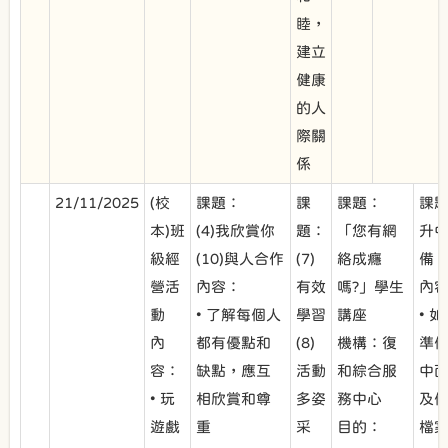
睦，
建立
健康
的人
際關
係
21/11/2025
(校
課題：
課
課題：
課
本)班
(4)我欣賞你
題：
「您有網
升
級經
(10)與人合作
(7)
絡成癮
備
營活
內容：
有效
嗎?」學生
內
動
• 了解每個人
學習
講座
• 
內
都有優點和
(8)
機構：復
準
容：
缺點，應互
活動
和綜合服
中
• 玩
相欣賞和尊
多姿
務中心
及
遊戲
重
采
目的：
檔