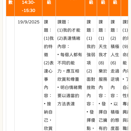
數
14:30-
級
級
級
級
-15:30
19/9/2025
課
課題：
課
課
課
課
題：
(1)我的才能
題：
題：
題：
(1)
(1)我
(2)表達情緒
(1)
(1)
(2)
的
的特
內容：
我的
天生
積極
(9)
徵
• 每個人都有
強弱
我才
人生
命
(2)表
不同的能
項
(8)
(6)
能
達心
力，應互相
(2)
樂於
走過
內
事
欣賞和尊重
面對
服務
逆境
• 
內
• 明白情緒需
挫敗
內
內
自
容：
要以適當的
內
容：
容：
性
• 接
方法表達
容：
• 發
• 以
專
納自
• 發
揮自
積極
興
己，
揮優
己擁
的態
與
欣賞
點，
有的
度面
職