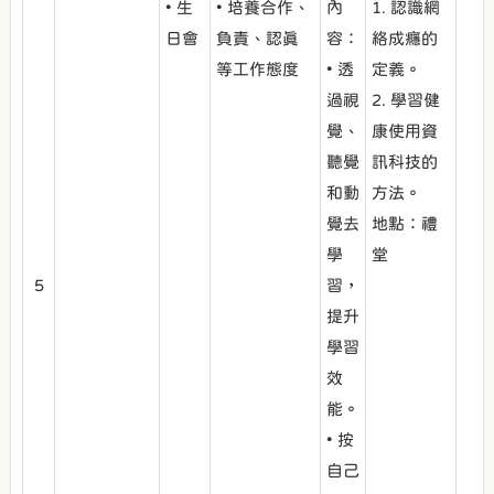
• 生
• 培養合作、
內
1. 認識網
日會
負責、認真
容：
絡成癮的
等工作態度
• 透
定義。
過視
2. 學習健
覺、
康使用資
聽覺
訊科技的
和動
方法。
覺去
地點：禮
學
堂
5
習，
提升
學習
效
能。
• 按
自己