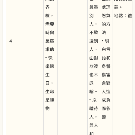
界
尊重
處理
義。
線，
別
怒氣
地點：禮
需要
人，
的方
時向
不欺
法
4
長輩
凌別
• 明
求助
人，
白言
• 快
面對
語和
樂過
欺凌
身體
生
也不
傷害
日，
退
會對
生命
縮。
人造
是禮
• 以
成負
物
禮待
面影
人，
響
與人
和