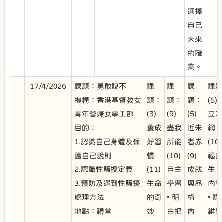
選擇
自己
未來
的職
業。
17/4/2026
課題：勇敢說不
課
課
課
課
機構：香港基督教女
題：
題：
題：
(5)
青年會婦女事工部
(3)
(9)
(5)
立
目的：
養成
盡我
近朱
網
1.認識自己身體及保
好習
所能
者赤
(10
護自己說則
慣
(10)
(9)
福
2.認識性騷擾定義
(11)
自主
成就
生
3.預防及遇到性騷擾
生命
學習
與品
內
處理方法
的奇
• 明
格
• 
地點：禮堂
妙
白把
內
維