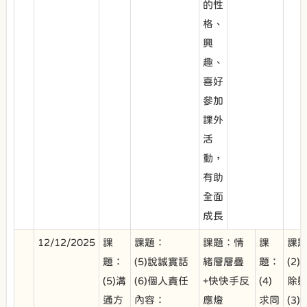
的性
格、
興
趣、
喜好
參加
課外
活
動，
有助
全面
成長
12/12/2025
課
課題：
課題：情
課
課
題：
(5)說誠實話
緒層層疊
題：
(2)
(5)溝
(6)個人責任
+快快手反
(4)
除
通方
內容：
應燈
求同
(3)