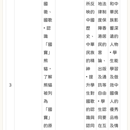
國
所反
地法
和中
徽、
映的
律制
華民
國歌
中國
度保
族影
• 認
歷
障香
響深
識
史、
港居
遠的
「國
中華
民的
人物
寶」
民族
言
• 學
熊
的精
論、
生能
貓，
神
出版
學習
了解
• 提
及通
及倣
3
熊貓
升學
訊等
效中
被列
生對
自由
國偉
為
國歌
• 學
人的
「國
的認
生認
優秀
寶」
識與
同要
品格
的原
認同
在互
及情