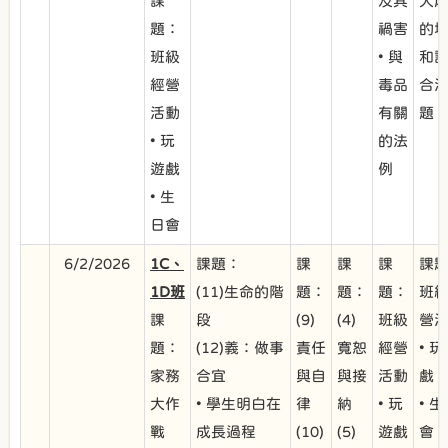
課
及其
大
題：
禍害
的
班級
• 與
和
經營
毒品
合
活動
有關
題
• 玩
的法
遊戲
例
• 生
日會
6/2/2026
1C、
課題：
課
課
課
課
1D班
(11)生命的階
題：
題：
題：
班
課
段
(9)
(4)
班級
營
題：
(12)義：做事
責任
寬恕
經營
• 
家務
合宜
與自
與接
活動
戲
大作
• 學生明白在
律
納
• 玩
• 
戰
成長過程
(10)
(5)
遊戲
會