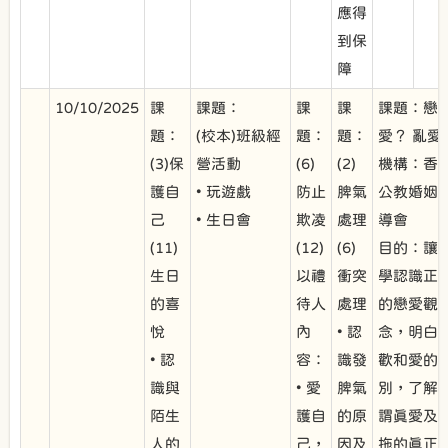
應得
到保
障
10/10/2025
課
課題：
課
課
課題：戀
題：
(校本)班級經
題：
題：
愛？ 亂愛
(3)保
營活動
(6)
(2)
機構：香
護自
• 玩遊戲
防止
脾氣
公教婚姻
己
• 生日會
欺凌
處理
導會
(11)
(12)
(6)
目的：讓
生日
以禮
衝突
學認識正
的喜
待人
處理
的戀愛觀
悅
內
• 認
念，明白
• 認
容：
識發
歡和愛的
識與
• 愛
脾氣
別，了解
陌生
護自
的原
謂真愛及
人的
己，
因及
拖的真正