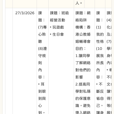
人。
27/3/2026
課
課題：班級
課題：網
課
課
題：
經營活動
絡陷阱
題：
(4)
(7)專
• 玩遊戲
機構：香
(1)
化
心聆
• 生日會
港公教婚
我的
及
聽
姻輔導會
性格
(7)
(8)遵
目的：
(10
學
守規
1.讓同學
展我
身
則
了解網絡
所長
內
內
對他們的
內
• 
容：
影響
容：
不
• 耳
2.提高同
• 不
文
到眼
學對私隱
斷反
讓
到與
的保護意
省自
得
心
識，避免
己，
等
到，
墮入網絡
讓身
展