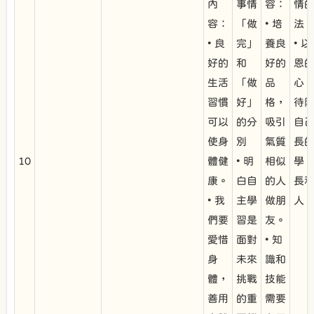
內
事情
容：
情
容：
「做
• 培
法
• 良
完」
養良
• 
好的
和
好的
恩
生活
「做
品
心
習慣
好」
格，
待
可以
的分
吸引
自
使身
別
氣質
長
10
體健
• 明
相似
學
康。
白自
的人
長
• 我
主學
做朋
人
們要
習是
友。
愛惜
面對
• 知
身
未來
識和
體，
挑戰
技能
善用
的重
需要