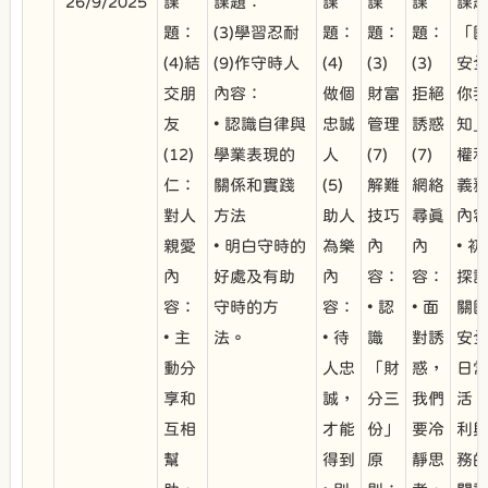
26/9/2025
課
課題：
課
課
課
課
題：
(3)學習忍耐
題：
題：
題：
「
(4)結
(9)作守時人
(4)
(3)
(3)
安
交朋
內容：
做個
財富
拒絕
你
友
• 認識自律與
忠誠
管理
誘惑
知
(12)
學業表現的
人
(7)
(7)
權
仁：
關係和實踐
(5)
解難
網絡
義
對人
方法
助人
技巧
尋真
內
親愛
• 明白守時的
為樂
內
內
• 
內
好處及有助
內
容：
容：
探
容：
守時的方
容：
• 認
• 面
關
• 主
法。
• 待
識
對誘
安
動分
人忠
「財
惑，
日
享和
誠，
分三
我們
活
互相
才能
份」
要冷
利
幫
得到
原
靜思
務