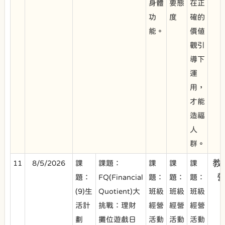
身體
要態
在正
功
度
確的
能。
價值
觀引
導下
運
用，
才能
造福
人
群。
教
11
8/5/2026
課
課題：
課
課
課
題：
FQ(Financial
題：
題：
題：
(9)生
Quotient)大
班級
班級
班級
活計
挑戰：理財
經營
經營
經營
劃
攤位遊戲日
活動
活動
活動