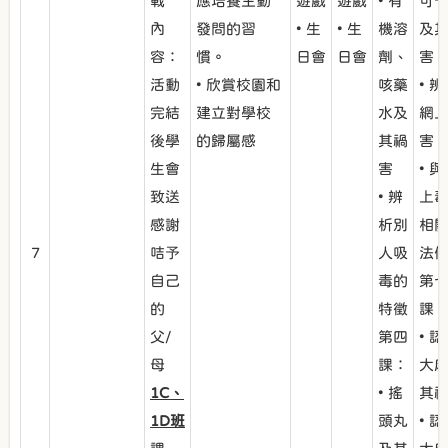
戰
應培養主動
遊戲
遊戲
• 有
可
內
發問的習
• 生
• 生
機溶
及
容：
慣。
日會
日會
劑、
害
活動
• 欣賞校園和
咳藥
• 
完結
建立對學校
水及
網
後學
的歸屬感
其禍
害
生會
害
• 
致送
• 辨
上
感謝
析別
相
7
咭予
人吸
法
自己
毒的
第
的
特徵
課
父/
第四
• 
母
課：
大
1C、
• 搖
其
1D班
頭丸
• 