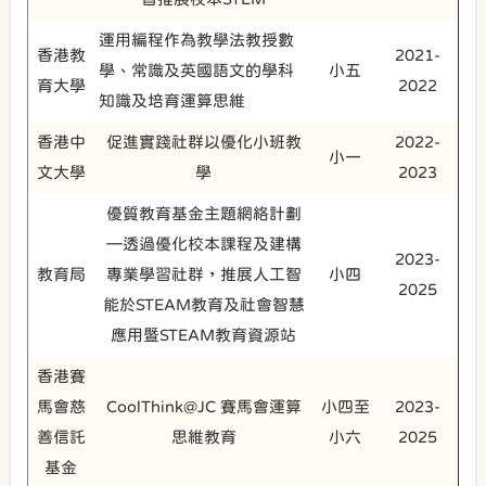
運用編程作為教學法教授數
香港教
2021-
學、常識及英國語文的學科
小五
育大學
2022
知識及培育運算思維
香港中
促進實踐社群以優化小班教
2022-
小一
文大學
學
2023
優質教育基金主題網絡計劃
—透過優化校本課程及建構
2023-
教育局
專業學習社群，推展人工智
小四
2025
能於STEAM教育及社會智慧
應用暨STEAM教育資源站
香港賽
馬會慈
CoolThink@JC 賽馬會運算
小四至
2023-
善信託
思維教育
小六
2025
基金