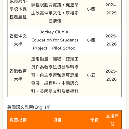
教育局小
課程規劃與實踐，促進學
2024-
學校本課
小四
生欣賞中華文化，厚植家
2025
程發展組
國情懷
Jockey Club AI
香港中文
2025-
Education for Students
小四
大學
2026
Project – Pilot School
運用動畫、編程、認知工
具作為教學法促進學科學
香港教育
2025-
習、自主學習和運算思維
小五
大學
2026
發展：編程科、中國語文
科、英國語文科及數學科
英國語文教育(English)
支援年
負責機構
項目
年級
份