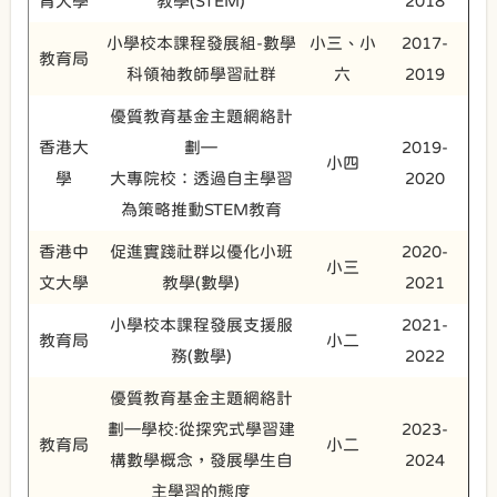
育大學
教學(STEM)
2018
小學校本課程發展組-數學
小三、小
2017-
教育局
科領袖教師學習社群
六
2019
優質教育基金主題網絡計
香港大
劃—
2019-
小四
學
大專院校：透過自主學習
2020
為策略推動STEM教育
香港中
促進實踐社群以優化小班
2020-
小三
文大學
教學(數學)
2021
小學校本課程發展支援服
2021-
教育局
小二
務(數學)
2022
優質教育基金主題網絡計
劃—學校:從探究式學習建
2023-
教育局
小二
構數學概念，發展學生自
2024
主學習的態度