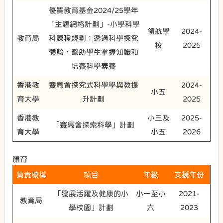
優質教育基金2024/25學年
「主題網絡計劃」-小學科學
領航學
2024-
教育局
科課程規劃︰透過科學探究
校
2025
體驗，幫助學生掌握知識和
培養科學素養
香港教
賽馬會探究式科學學與教提
2024-
小五
育大學
升計劃
2025
香港教
小三及
2025-
「賽馬會探索科學」計劃
育大學
小五
2026
體育
負責機構
項目
年級
支援年份
「發展活躍及健康的小
小一至小
2021-
教育局
學校園」計劃
六
2023