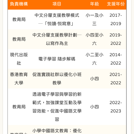
負責機構
項目
年級
支援年份
中文分層支援教學模式
小一及小
2017-
教育局
─「悦讀‧悦寫意」
三
2019
中文分層支援教學計劃─
小四至小
2019-
教育局
以寫作為主
六
2022
現代出版
小二至小
2014-
電子學習 隨步解碼
社
六
2022
香港教育
促進實踐社群以優化小班
2021-
小四
大學
教學
2022
透過電子學習與學習的新
範式，加強課堂互動及學
2022-
教育局
小四
習效能，促進中國語文學
2023
習
小學中國語文教育：優化