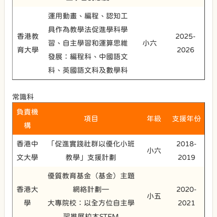
運用動畫、編程、認知工
具作為教學法促進學科學
香港教
2025-
習、自主學習和運算思維
小六
育大學
2026
發展：編程科、中國語文
科、英國語文科及數學科
常識科
負責機
項目
年級
支援年份
構
香港中
「促進實踐社群以優化小班
2018-
小六
文大學
教學」支援計劃
2019
優質教育基金（基金）主題
香港大
網絡計劃—
2020-
小五
學
大專院校：以全方位自主學
2021
習推展校本STEM