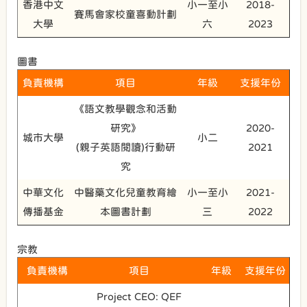
香港中文
小一至小
2018-
賽馬會家校童喜動計劃
大學
六
2023
圖書
負責機構
項目
年級
支援年份
《語文教學觀念和活動
研究》
2020-
城市大學
小二
(親子英語閱讀)行動研
2021
究
中華文化
中醫藥文化兒童教育繪
小一至小
2021-
傳播基金
本圖書計劃
三
2022
宗教
負責機構
項目
年級
支援年份
Project CEO: QEF