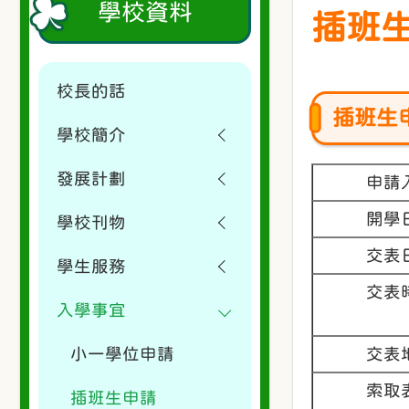
學校資料
插班
校長的話
插班生
學校簡介
發展計劃
申請
開學
學校刊物
交表
學生服務
交表
入學事宜
小一學位申請
交表
索取
插班生申請