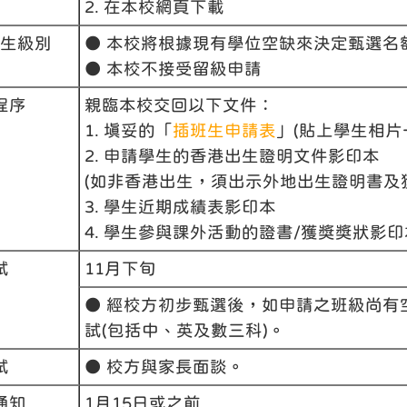
2. 在本校網頁下載
生級別
● 本校將根據現有學位空缺來決定甄選名
● 本校不接受留級申請
程序
親臨本校交回以下文件：
1. 填妥的「
插班生申請表
」(貼上學生相片
2. 申請學生的香港出生證明文件影印本
(如非香港出生，須出示外地出生證明書及
3. 學生近期成績表影印本
4. 學生參與課外活動的證書/獲獎獎狀影印
試
11月下旬
● 經校方初步甄選後，如申請之班級尚有
試(包括中、英及數三科)。
試
● 校方與家長面談。
通知
1月15日或之前