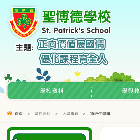
學校資料
學與教
首頁
>
學校資料
>
入學事宜
>
插班生申請