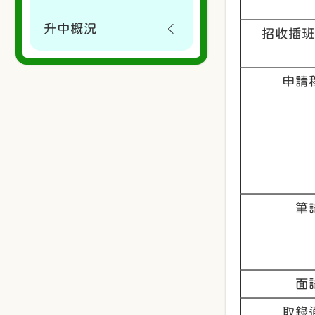
升中概況
招收插班
申請
筆
面
取錄