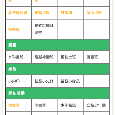
躲避盤校隊
足球校隊
舞蹈組
游泳校隊
花式跳繩訓
啦啦隊
練班
視藝
水彩畫班
電腦繪圖班
輕黏土班
漫畫班
宗教
小腳印
基督小先鋒
基督小隊長
隊制活動
幼童軍
小童軍
少年警訊
公益少年團