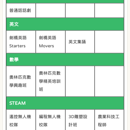
普通話話劇
英文
劍橋英語
劍橋英語
英文集誦
Starters
Movers
數學
奧林匹克數
奧林匹克數
學精英培訓
學興趣班
班
STEAM
遙控無人機
編程無人機
3D雕塑設
農業科技工
校隊
校隊
計班
程師