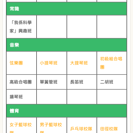
常識
「我係科學
家」興趣班
音樂
初級組合唱
弦樂團
小提琴班
大提琴班
團
高級合唱團
單簧管班
長笛班
二胡班
揚琴班
體育
女子籃球校
男子籃球校
乒乓球校隊
田徑校隊
隊
隊