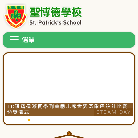
1D班蔣信凝同學到美國出席世界盃隊巴設計比賽
軍
師
5
5
5
4
4
刻
刻
團
團
團
禮
禮
演
演
領獎儀式
STEAM DAY