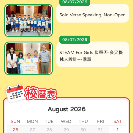
08/07/2026
Solo Verse Speaking, Non-Open
08/07/2026
STEAM For Girls 傑靈盃-多足機
械人設計---季軍
August 2026
SUN
MON
TUE
WED
THU
FRI
SAT
26
27
28
29
30
31
1