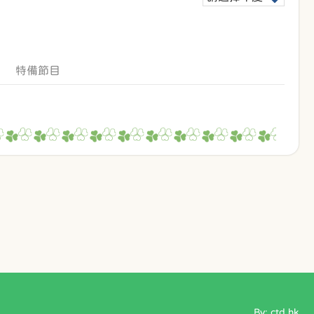
特備節目
By: ctd.hk