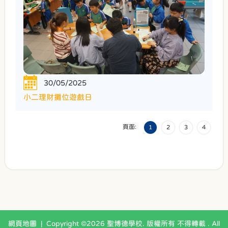
30/05/2025
小二理財攤位遊戲日
頁面:
1
2
3
4
網頁地圖
| Copyright ©
2026 聖博德學校. 版權所有 不得轉載 . All