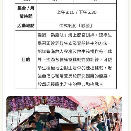
集合
/
解
上午8:15 / 下午5:30
散時間
活動地點
中式帆船「歡號」
透過「乘風航」海上歷奇訓練，讓學生
學習正確穿救生衣及棄船逃生的方法，
認識墮海救人程序及救生筏操作等。此
目的
外，透過各種極富挑戰性的訓練，可使
學生積極地面對生活中的種種挑戰，增
強自信心和培養勇於解決困難的態度，
毅然迎接將來升中的壓力和挑戰。