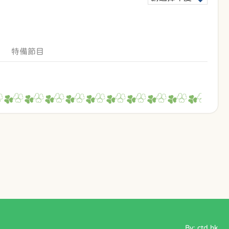
特備節目
By: ctd.hk