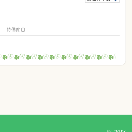
特備節目
By: ctd.hk