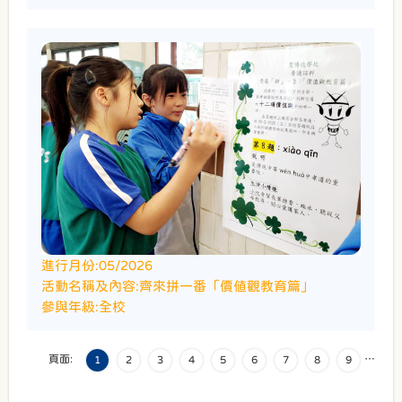
進行月份:
05/2026
活動名稱及內容:
齊來拼一番「價值觀教育篇」
參與年級:
全校
頁面:
…
1
2
3
4
5
6
7
8
9