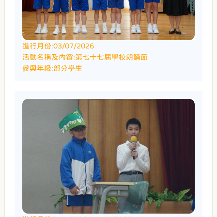
進行月份:
03/07/2026
活動名稱及內容:
第七十七屆學校朗誦節
參與年級:
部分學生