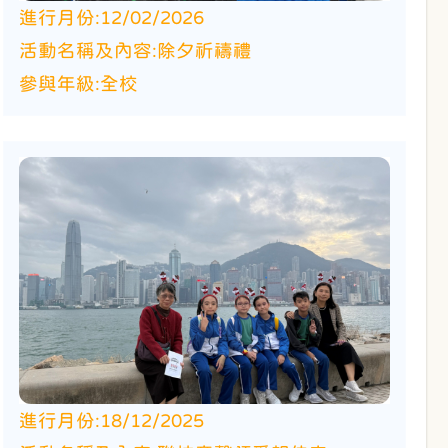
進行月份:
12/02/2026
活動名稱及內容:
除夕祈禱禮
參與年級:
全校
進行月份:
18/12/2025