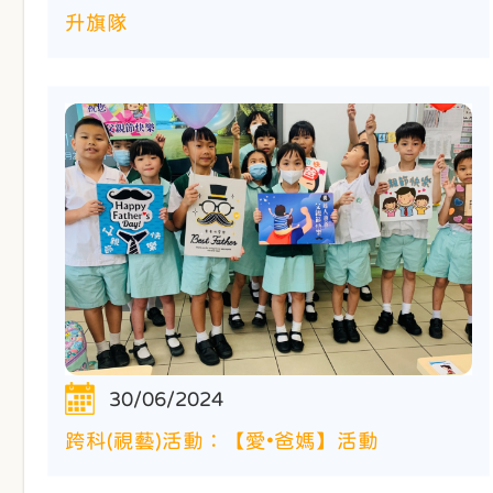
升旗隊
30/06/2024
跨科(視藝)活動：【愛•爸媽】活動