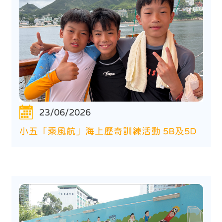
23/06/2026
小五「乘風航」海上歷奇訓練活動 5B及5D