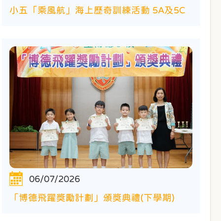
小五「乘風航」海上歷奇訓練活動 5A及5C
06/07/2026
「博德飛躍獎勵計劃」頒獎典禮(下學期)