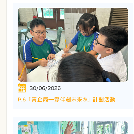
30/06/2026
P.6「青企局—夥伴創未來®」計劃活動