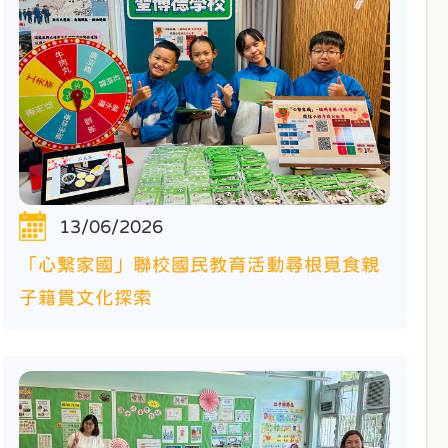
13/06/2026
「心繫家國」聯校國民教育活動尋根覓食親
子籍貫文化探索