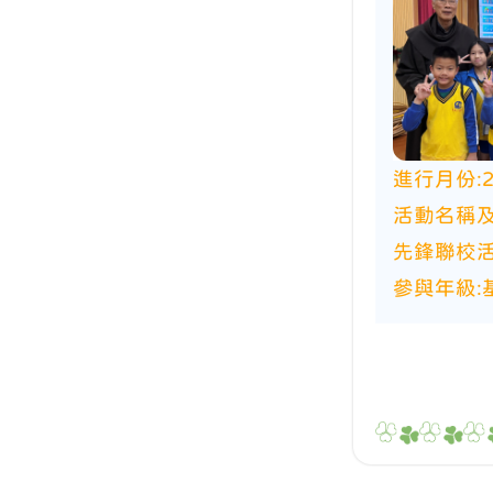
進行月份:
活動名稱及
先鋒聯校
參與年級: