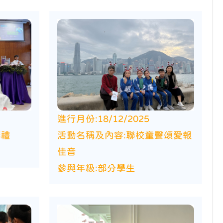
進行月份:
18/12/2025
禱禮
活動名稱及內容:
聯校童聲頌愛報
佳音
參與年級:
部分學生