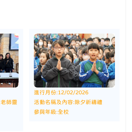
進行月份:
12/02/2026
教老師靈
活動名稱及內容:
除夕祈禱禮
參與年級:
全校