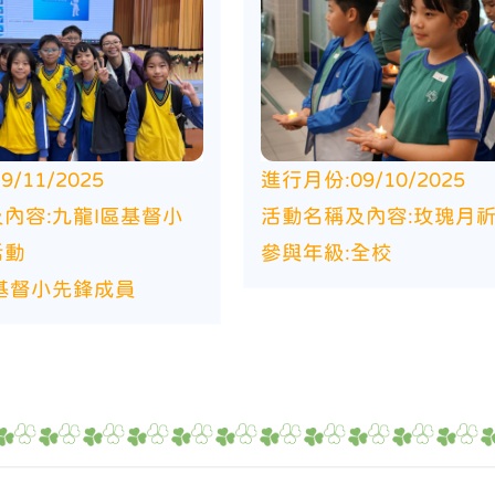
29/11/2025
進行月份:
09/10/2025
內容:
九龍I區基督小
活動名稱及內容:
玫瑰月
活動
參與年級:
全校
基督小先鋒成員