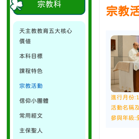
宗教科
宗教
天主教教育五大核心
價值
本科目標
課程特色
宗教活動
進行月份:
信仰小團體
活動名稱及
常用經文
參與年級:
主保聖人