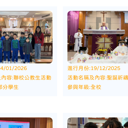
24/01/2026
進行月份:
19/12/2025
內容:
聯校公教生活動
活動名稱及內容:
聖誕祈
部分學生
參與年級:
全校