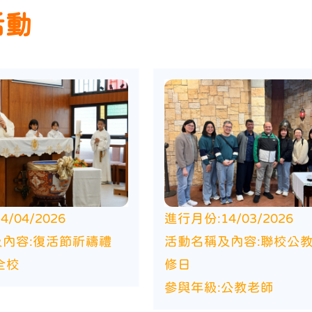
活動
14/04/2026
進行月份:
14/03/2026
內容:
復活節祈禱禮
活動名稱及內容:
聯校公
全校
修日
參與年級:
公教老師