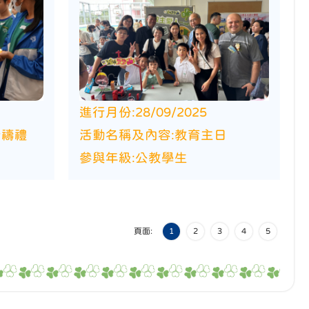
進行月份:
28/09/2025
祈禱禮
活動名稱及內容:
教育主日
參與年級:
公教學生
頁面:
1
2
3
4
5