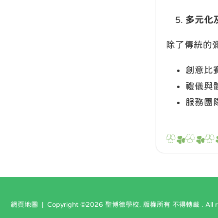
多元化
除了傳統的
創意比
禮儀與
服務團
網頁地圖
| Copyright ©
2026 聖博德學校. 版權所有 不得轉載 . All righ