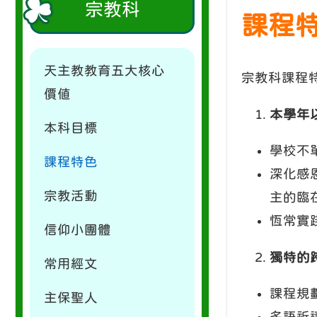
宗教科
課程
天主教教育五大核心
宗教科課程
價值
本學年
本科目標
學校不
課程特色
深化感
宗教活動
主的臨
恆常實
信仰小團體
獨特的
常用經文
課程規
主保聖人
多語祈