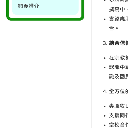
網頁推介
撰寫中
實踐應
合。
結合信
在宗教
認識中
識及國
全方位
專職牧
支援同
堂校合