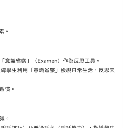
素。
意識省察」（Examen）作為反思工具。
教導學生利用「意識省察」檢視日常生活，反思天
習慣。
識。
與說話技巧）及普通話科（說話能力），指導學生