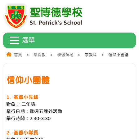
首頁
>
學與教
>
學習領域
>
宗教科
>
信仰小團體
信仰小團體
1. 基督小先鋒
對象： 二年級
舉行日期：逢週五課外活動
舉行時間：2:30-3:30
2. 基督小隊長