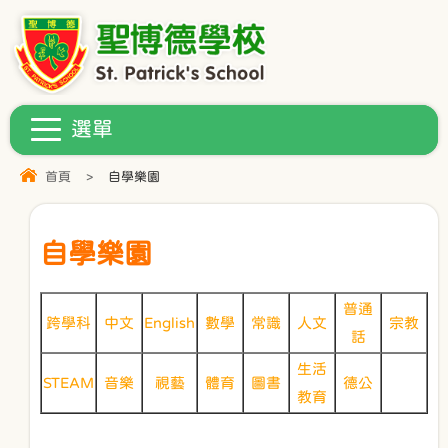
首頁
>
自學樂園
自學樂園
普通
跨學科
中文
English
數學
常識
人文
宗教
話
生活
STEAM
音樂
視藝
體育
圖書
德公
教育