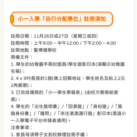
小一入學「自行分配學位」註冊須知
註冊日期：11月26日或27日（星期三或四）
註冊時間：上午9:00 – 中午12:00 / 下午2:00 – 4:00
註冊地點：聖博德學校
帶備文件：
1. 學生的幼稚園手冊封面頁/學生證影印本(須顯示幼稚園
名稱)；
2. 4 x 9吋長信封1個(填上回郵地址、學生姓名及貼上2元
2角郵票)；
3. 已完成填寫的「小一學生學籍表」(由校方郵寄給家
長)；
4. 學生的「出生證明書」/「回港證」/「身份證」/「簽
證身份書」/「護照」/「來往港澳通行證」影印本(透過小
一入學電子平台申請者適用)。
注意事項：
1. 家長毋須帶子女到校辦理註冊手續；