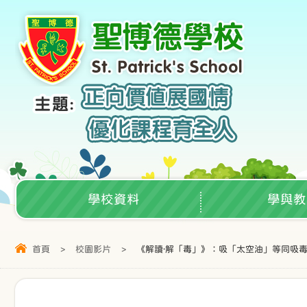
學校資料
學與教
首頁
>
校園影片
>
《解讀·解「毒」》：吸「太空油」等同吸