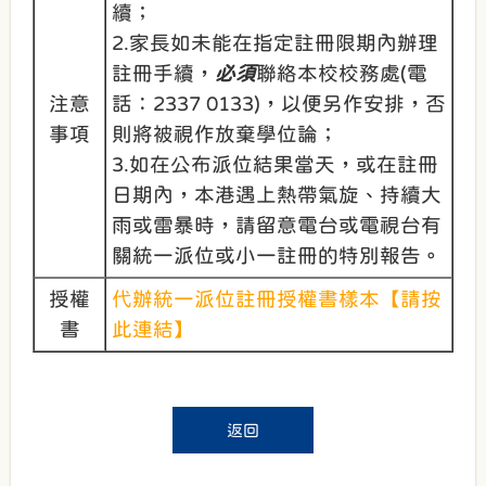
續；
2.家長如未能在指定註冊限期內辦理
註冊手續，
必須
聯絡本校校務處(電
注意
話：2337 0133)，以便另作安排，否
事項
則將被視作放棄學位論；
3.如在公布派位結果當天，或在註冊
日期內，本港遇上熱帶氣旋、持續大
雨或雷暴時，請留意電台或電視台有
關統一派位或小一註冊的特別報告。
授權
代辦統一派位註冊授權書樣本【請按
書
此連結】
返回