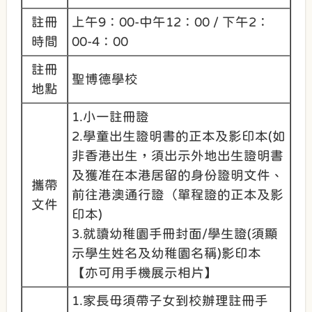
註冊
上午9：00-中午12：00 / 下午2：
時間
00-4：00
註冊
聖博德學校
地點
1.小一註冊證
2.學童出生證明書的正本及影印本(如
非香港出生，須出示外地出生證明書
及獲准在本港居留的身份證明文件、
攜帶
前往港澳通行證（單程證的正本及影
文件
印本)
3.就讀幼稚園手冊封面/學生證(須顯
示學生姓名及幼稚園名稱)影印本
【亦可用手機展示相片】
1.家長毋須帶子女到校辦理註冊手