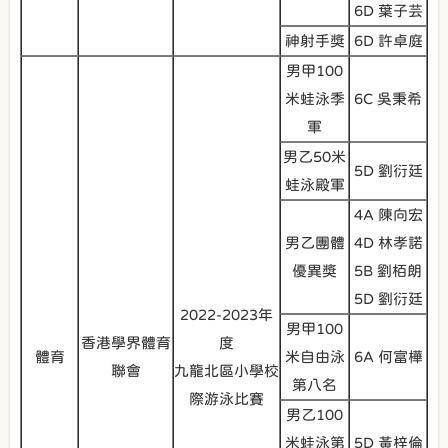
6D 葉子芸
神射手獎
6D 許卓庭
男甲100
米蛙泳季
6C 吳秉希
軍
男乙50米
5D 劉衍廷
蛙泳殿軍
4A 陳向宏
男乙團體
4D 林孝諾
優異獎
5B 劉栢朗
5D 劉衍廷
2022-2023年
男甲100
香港學界體育
度
體育
米自由泳
6A 何富樺
聯會
九龍北區小學校
第八名
際游泳比賽
男乙100
米蛙泳第
5D 黃梓倫