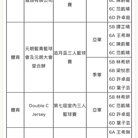
寬頻有限公司
6C 陳蔚蕎
賽
6C 范凱晴
6D 許卓庭
5B 譚芷晴
6A 王希琳
亞軍
6C 陳蔚蕎
元朗籃青籃球
6C 范凱晴
追月盃三人籃球
體育
會及元朗大會
賽
5B 林希妍
堂合辦
6B 梁悅思
季軍
6D 許卓庭
6D 葉子芸
5B 林希妍
Double C
第七屆室內三人
6C 范凱晴
體育
亞軍
Jersey
籃球賽
6D 許卓庭
6D 葉子芸
6A 王希琳