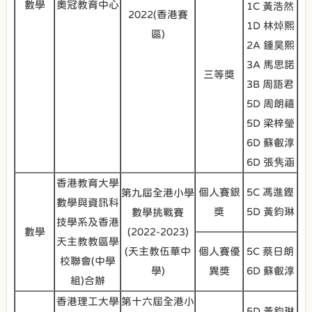
數學
奧冠教育中心
1C 黃浩然
2022(香港賽
1D 林焯熙
區)
2A 鍾昊熙
3A 馬思諾
三等獎
3B 周語君
5D 周朗禧
5D 梁梓瑩
6D 蘇叡淳
6D 張隽涵
香港教育大學
個人賽銀
5C 馮進鏗
第九屆全港小學
數學與資訊科
獎
5D 黃鈞琳
數學挑戰賽
技學系及香港
數學
(2022-2023)
天主教教區學
(天主教伍華中
個人賽優
5C 蔡日朗
校聯會(中學
學)
異獎
6D 蘇叡淳
組)合辦
香港理工大學
第十六屆全港小
5D 黃鈞琳