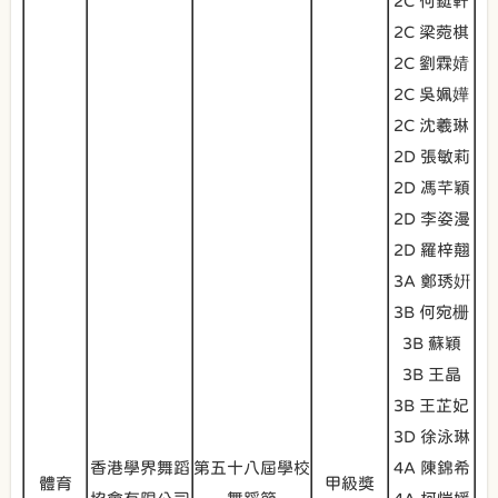
2C 何鋌軒
2C 梁菀棋
2C 劉霖婧
2C 吳姵嬅
2C 沈羲琳
2D 張敏莉
2D 馮芊穎
2D 李姿漫
2D 羅梓翹
3A 鄭琇姸
3B 何宛栅
3B 蘇穎
3B 王晶
3B 王芷妃
3D 徐泳琳
香港學界舞蹈
第五十八屆學校
4A 陳錦希
體育
甲級獎