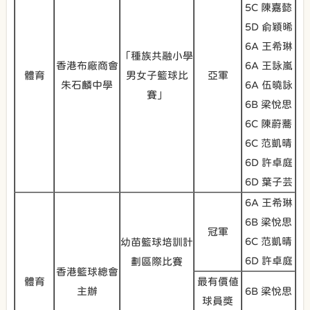
5C 陳嘉懿
5D 俞穎晞
6A 王希琳
「種族共融小學
香港布廠商會
6A 王詠嵐
體育
男女子籃球比
亞軍
朱石麟中學
6A 伍曉詠
賽」
6B 梁悅思
6C 陳蔚蕎
6C 范凱晴
6D 許卓庭
6D 葉子芸
6A 王希琳
6B 梁悅思
冠軍
6C 范凱晴
幼苗籃球培訓計
6D 許卓庭
劃區際比賽
香港籃球總會
體育
最有價值
主辦
6B 梁悅思
球員獎