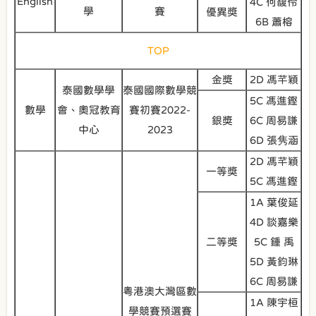
English
4C 何馥伶
學
賽
優異獎
6B 蕭榕
TOP
金獎
2D 馮芊穎
泰國數學學
泰國國際數學競
5C 馮進鏗
數學
會、奧冠教育
賽初賽2022-
銀奬
6C 周易謙
中心
2023
6D 張隽涵
2D 馮芊穎
一等獎
5C 馮進鏗
1A 葉俊延
4D 談嘉樂
二等獎
5C 鍾 禹
5D 黃鈞琳
6C 周易謙
粵港澳大灣區數
1A 陳宇桓
學競賽預選賽