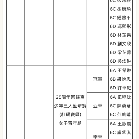
6C 彭晞穎
6C 胡康瑜
6C 鍾馨平
6D 馮熙彤
6D 林芷樂
6D 劉文欣
6D 梁芷菁
6D 吳煥琳
6A 王希琳
冠軍
6B 梁悅思
6D 許卓庭
25周年回歸盃
6A 伍曉詠
少年三人籃球賽
亞軍
6C 陳蔚蕎
(紅磡賽區)
6C 范凱晴
女子青年組
6A 王詠嵐
6C 盧紫淇
季軍