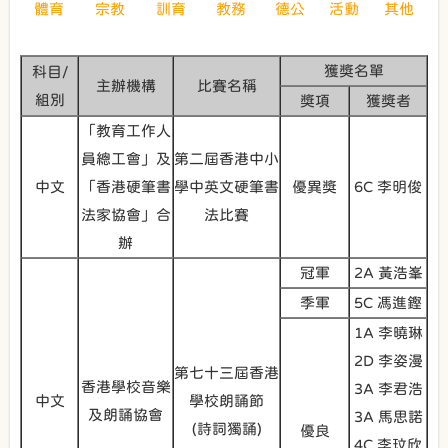
體育
宗教
訓育
教務
德公
活動
其他
獲獎名單
科目/
主辦機構
比賽名稱
組別
獎項
獲獎者
「教育工作人
員總工會」及
第二屆香港中小
中文
「香港硬筆書
學中英文硬筆書
優異獎
6C 李明俊
法家協會」合
法比賽
辦
冠軍
2A 黃浩峯
季軍
5C 馮進鏗
1A 李曉琳
2D 李姿漫
第七十三屆香港
香港學校音樂
3A 李君浩
中文
學校朗誦節
及朗誦協會
3A 馬思諾
(詩詞獨誦)
優良
4C 李玟欣