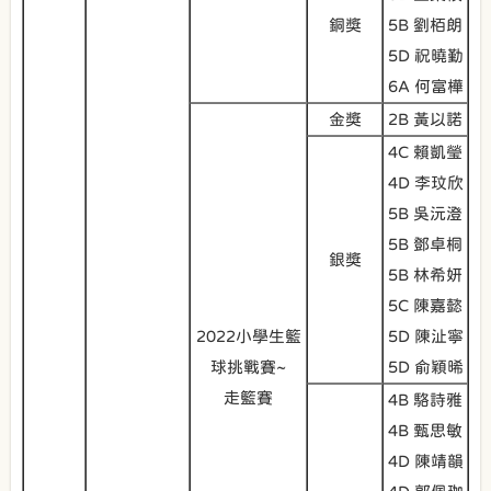
銅獎
5B 劉栢朗
5D 祝曉勤
6A 何富樺
金獎
2B 黃以諾
4C 賴凱瑩
4D 李玟欣
5B 吳沅澄
5B 鄧卓桐
銀獎
5B 林希妍
5C 陳嘉懿
2022小學生籃
5D 陳沚寧
球挑戰賽~
5D 俞穎晞
走籃賽
4B 駱詩雅
4B 甄思敏
4D 陳靖韻