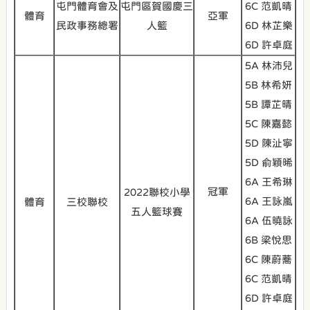
屯門體育會及
屯門區賀國慶三
6C 范凱晴
體育
亞軍
民政事務總署
人籃
6D 林芷樂
6D 許卓庭
5A 林沛兒
5B 林希妍
5B 譚芷晴
5C 陳嘉懿
5D 陳沚寧
5D 俞穎晞
6A 王希琳
冠軍
2022聯校小學
6A 王詠嵐
體育
三校聯校
五人籃球賽
6A 伍曉詠
6B 梁悅思
6C 陳蔚蕎
6C 范凱晴
6D 許卓庭