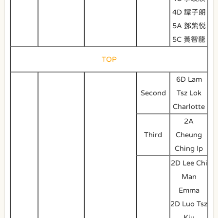
4D 譚子朗
5A 鄧紫悦
5C 黃智龍
TOP
6D Lam
Second
Tsz Lok
Charlotte
2A
Third
Cheung
Ching Ip
2D Lee Chi
Man
Emma
2D Luo Tsz
Kiu