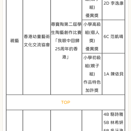
2D 李逸康
組)
優異獎
尋寶陶第二屆學
小學高級
生陶藝創作比賽
組(個人
香港幼童藝術
6C 范凱晴
視藝
「我眼中回歸
獎)
文化交流協會
25周年的香
優異獎
港」
小學初級
組(親子
組)
1A 陳依貝
作品特色
加許獎
TOP
4B 駱詩雅
5B 林希妍
5B 吳沅澄