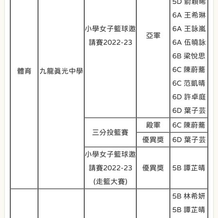
5D 俞穎晞
6A 王希琳
小學女子籃球邀
6A 王詠嵐
亞軍
請賽2022-23
6A 伍曉詠
6B 梁悅思
6C 陳蔚蕎
體育
九龍真光中學
6C 范凱晴
6D 許卓庭
6D 葉子芸
殿軍
6C 陳蔚蕎
三分投籃賽
優異獎
6D 葉子芸
小學女子籃球邀
請賽2022-23
優異獎
5B 譚芷晴
(走籃大賽)
5B 林希妍
5B 譚芷晴