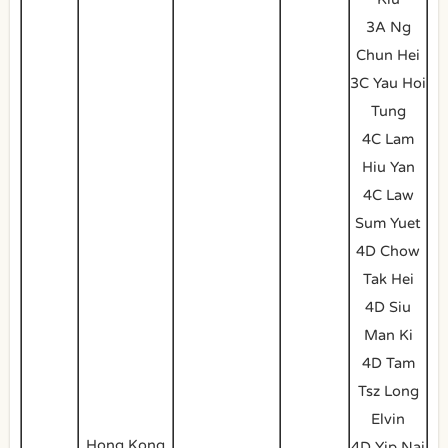
3A Ng
Chun Hei
3C Yau Hoi
Tung
4C Lam
Hiu Yan
4C Law
Sum Yuet
4D Chow
Tak Hei
4D Siu
Man Ki
4D Tam
Tsz Long
Elvin
Hong Kong
4D Yip Nai