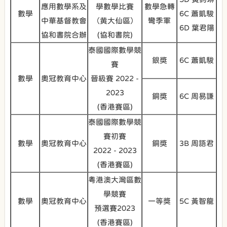
應用數學系及
學數學比賽
數學急轉
數學
6C 蕭凱駿
中華基督教會
（黄大仙區）
彎季軍
6D 葉君陽
協和書院合辦
(協和書院)
泰國國際數學競
銀獎
6C 蕭凱駿
賽
數學
奧冠教育中心
晉級賽 2022 -
2023
銅獎
6C 周易謙
(香港賽區)
泰國國際數學競
賽初賽
數學
奧冠教育中心
銅獎
3B 周語君
2022 - 2023
(香港賽區)
粵港澳大灣區數
學競賽
數學
奧冠教育中心
一等獎
5C 黃智龍
預選賽2023
(香港賽區)