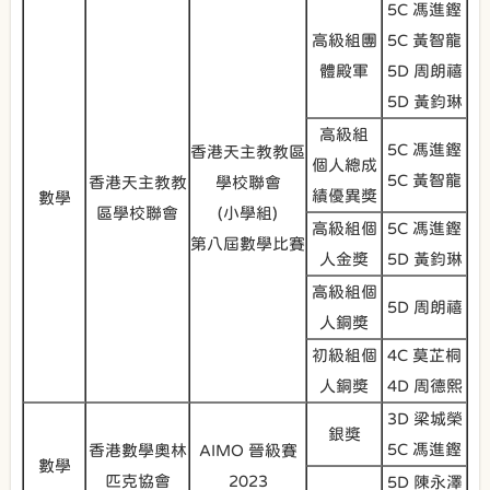
5C 馮進鏗
高級組團
5C 黃智龍
體殿軍
5D 周朗禧
5D 黃鈞琳
高級組
5C 馮進鏗
香港天主教教區
個人總成
5C 黃智龍
香港天主教教
學校聯會
績優異奬
數學
區學校聯會
(小學組)
高級組個
5C 馮進鏗
第八屆數學比賽
人金奬
5D 黃鈞琳
高級組個
5D 周朗禧
人銅奬
初級組個
4C 莫芷桐
人銅奬
4D 周德熙
3D 梁城榮
銀獎
5C 馮進鏗
香港數學奧林
AIMO 晉級賽
數學
匹克協會
2023
5D 陳永澤