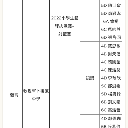
5D 陳沚寧
5D 俞穎晞
2022小學生籃
6A 曾揚
球挑戰賽~
6C 馬晧哲
射籃賽
6D 張隽涵
4B 甄思敏
4B 謝天信
4C 賴凱瑩
4C 陳浩銘
銀獎
4D 李玟欣
5C 鄧浚希
救世軍卜維廉
5D 楊鍵鋒
體育
中學
6B 劉文泰
6C 高浩哲
4D 郭佩珈
5B 丘紫攸