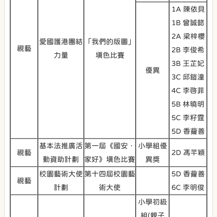
1A 陳依貝
1B 曾誠懿
2A 梁梓櫻
愛國護港團結
「我們的版圖」
視藝
2B 李俊希
力量
填色比賽
3B 王芷妃
優異
3C 邱鎧潼
4C 李啓菲
5B 林曉明
5C 李籽霆
5D 香薾善
基本法推廣活
第一屆《國安．
小學組優
視藝
2D 馮芊穎
動資助計劃
家好》填色比賽
異獎
校園藝術大使
第十四屆校園藝
5D 香薾善
視藝
計劃
術大使
6C 李明俊
小學初級
組(親子