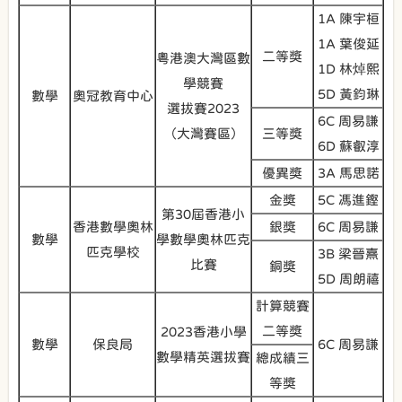
1A 陳宇桓
1A 葉俊延
二等獎
粵港澳大灣區數
1D 林焯熙
學競賽
5D 黃鈞琳
數學
奧冠教育中心
選拔賽2023
6C 周易謙
（大灣賽區）
三等獎
6D 蘇叡淳
優異獎
3A 馬思諾
金獎
5C 馮進鏗
第30屆香港小
香港數學奧林
銀獎
6C 周易謙
數學
學數學奧林匹克
匹克學校
3B 梁晉熹
比賽
銅獎
5D 周朗禧
計算競賽
二等獎
2023香港小學
數學
保良局
6C 周易謙
數學精英選拔賽
總成績三
等獎