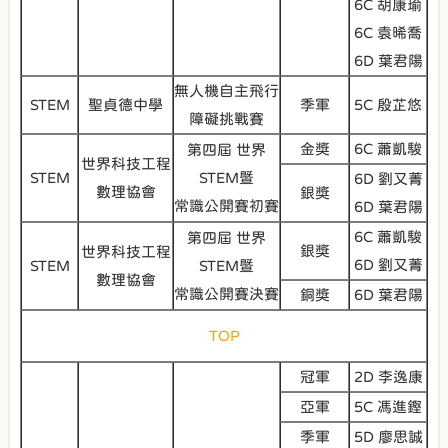
6C 胡康瑜
6C 袁晞喬
6D 葉君陽
無人機自主飛行
STEM
聖貞德中學
季軍
5C 殷芷悠
障礙挑戰賽
金獎
6C 蕭凱駿
第四屆 世界
世界科技工程
STEM
STEM暨
6D 劉又菁
數理協會
銀獎
常識公開賽初賽
6D 葉君陽
6C 蕭凱駿
第四屆 世界
銀獎
世界科技工程
6D 劉又菁
STEM
STEM暨
數理協會
常識公開賽決賽
銅獎
6D 葉君陽
TOP
冠軍
2D 李逸康
亞軍
5C 馮進鏗
季軍
5D 廖思誠