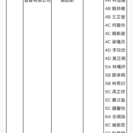
協會有限公司
舞蹈節
4A 柯愷媛
4B 駱詩雅
4B 王芷瑩
4C 何馥伶
4C 賴凱瑩
4C 梁曦月
4D 李玟欣
4D 莫芷桐
5A 林曦妤
5B 鄧卓桐
5B 林希姸
5C 馮芷妤
5C 蕭汶盈
5C 鍾馨怡
6A 伍曉詠
6C 倫紫悠