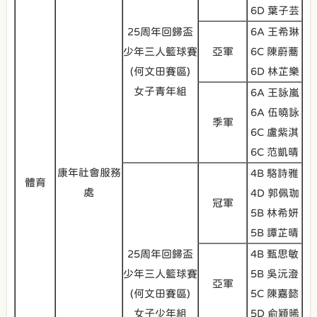
6D 葉子芸
25周年回歸盃
6A 王希琳
少年三人籃球賽
亞軍
6C 陳蔚蕎
(何文田賽區)
6D 林芷樂
女子青年組
6A 王詠嵐
6A 伍曉詠
季軍
6C 盧紫淇
6C 范凱晴
康年社會服務
4B 駱詩雅
體育
處
4D 郭佩珈
冠軍
5B 林希妍
5B 譚芷晴
25周年回歸盃
4B 甄思敏
少年三人籃球賽
5B 吳沅澄
亞軍
(何文田賽區)
5C 陳嘉懿
女子少年組
5D 俞穎晞