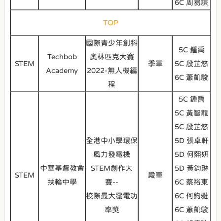
6C 周易謙
TOP
國際青少年創科
5C 鍾禹
Techbob
奧林匹克大賽
STEM
季軍
5C 殷芷悠
Academy
2022-無人機編
6C 蕭凱駿
程
5C 鍾禹
5C 黃智龍
5C 殷芷悠
全港中小學環保
5D 張卓軒
風力發電機
5D 何熙妍
中華基督教會
STEM創作大
5D 黃鈞琳
STEM
殿軍
扶輪中學
賽--
6C 蔡裕東
校際最大發電功
6C 何鈞雅
率獎
6C 蕭凱駿