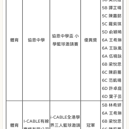
5B 譚芷晴
5C 陳嘉懿
5C 羅紫琪
5D 俞穎晞
協恩中學盃 小
體育
協恩中學
優異獎
6A 王希琳
學籃球邀請賽
6A 王詠嵐
6A 伍曉詠
6B 梁悅思
6C 陳蔚蕎
6C 范凱晴
6D 許卓庭
6D 葉子芸
5B 林希妍
6A 王希琳
i-CABLE全港學
I-CABLE有線
6B 梁悅思
體育
界三人籃球邀請
冠軍