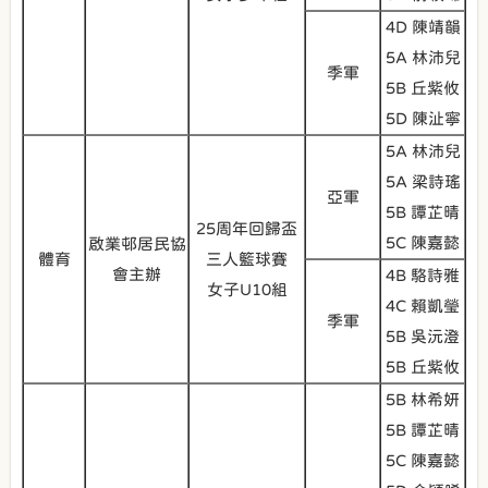
4D 陳靖韻
5A 林沛兒
季軍
5B 丘紫攸
5D 陳沚寧
5A 林沛兒
5A 梁詩瑤
亞軍
5B 譚芷晴
25周年回歸盃
5C 陳嘉懿
啟業邨居民協
體育
三人籃球賽
會主辦
4B 駱詩雅
女子U10組
4C 賴凱瑩
季軍
5B 吳沅澄
5B 丘紫攸
5B 林希妍
5B 譚芷晴
5C 陳嘉懿