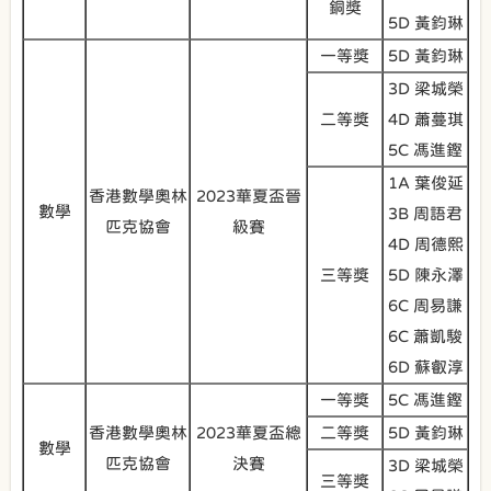
銅獎
5D 黃鈞琳
一等獎
5D 黃鈞琳
3D 梁城榮
二等獎
4D 蕭蔓琪
5C 馮進鏗
1A 葉俊延
香港數學奧林
2023華夏盃晉
數學
3B 周語君
匹克協會
級賽
4D 周德熙
三等獎
5D 陳永澤
6C 周易謙
6C 蕭凱駿
6D 蘇叡淳
一等獎
5C 馮進鏗
香港數學奧林
2023華夏盃總
二等獎
5D 黃鈞琳
數學
匹克協會
決賽
3D 梁城榮
三等獎