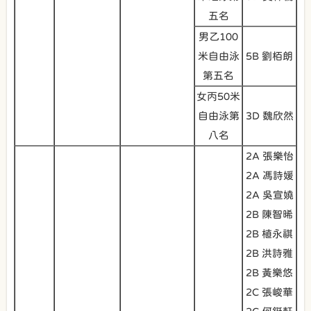
五名
男乙100
米自由泳
5B 劉栢朗
第五名
女丙50米
自由泳第
3D 魏欣然
八名
2A 張樂怡
2A 馮詩媛
2A 吳宣嬈
2B 陳智晞
2B 植永祺
2B 洪詩雅
2B 黃樂悠
2C 張峻華