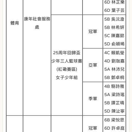
6D 林芷樂
6D 葉子芸
康年社會服務
5B 吳沅澄
體育
處
5B 林希妍
冠軍
5C 陳嘉懿
5D 俞穎晞
25周年回歸盃
4C 賴凱瑩
少年三人籃球賽
4D 劉珈嘉
亞軍
(紅磡賽區)
5A 林沛兒
女子少年組
5B 鄧卓桐
4B 駱詩雅
5A 梁詩瑤
季軍
5B 譚芷晴
5D 陳沚寧
6B 梁悅思
冠軍
6D 許卓庭