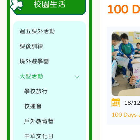
校園生活
100 
週五課外活動
課後訓練
境外遊學團
大型活動
學校旅行
18/1
校運會
100 Days 
戶外教育營
中華文化日