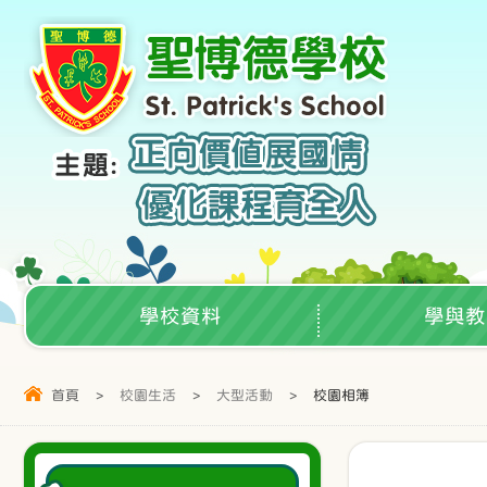
學校資料
學與教
首頁
>
校園生活
>
大型活動
>
校園相簿