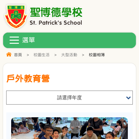
首頁
>
校園生活
>
大型活動
>
校園相簿
戶外教育營
請選擇年度